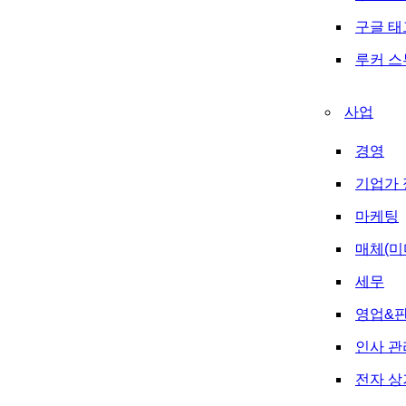
구글 
루커 
사업
경영
기업가 
마케팅
매체(미
세무
영업&
인사 관
전자 상