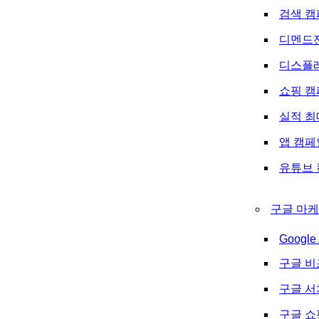
검색 캠
디멘드
디스플
쇼핑 캠
실적 최
앱 캠페
유튜브 
구글 마케
Google 
구글 비
구글 
구글 쇼