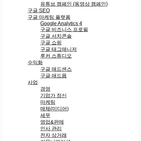
유튜브 캠페인 (동영상 캠페인)
구글 SEO
구글 마케팅 플랫폼
Google Analytics 4
구글 비즈니스 프로필
구글 서치콘솔
구글 쇼핑
구글 태그매니저
루커 스튜디오
수익화
구글 애드센스
구글 애드몹
사업
경영
기업가 정신
마케팅
매체(미디어)
세무
영업&판매
인사 관리
전자 상거래