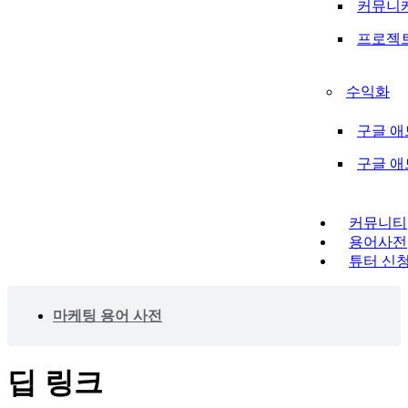
커뮤니
프로젝
수익화
구글 애
구글 
커뮤니티
용어사전
튜터 신
마케팅 용어 사전
딥 링크