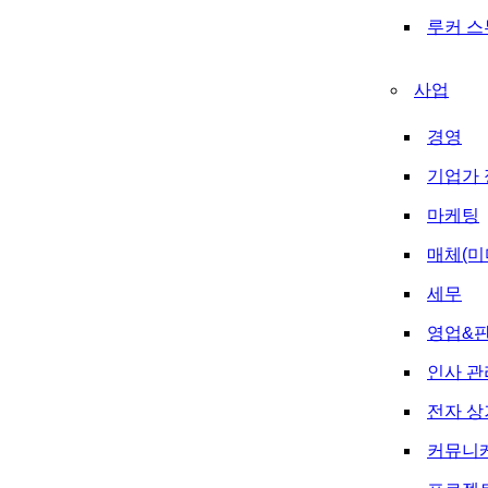
루커 
사업
경영
기업가 
마케팅
매체(미
세무
영업&
인사 관
전자 상
커뮤니