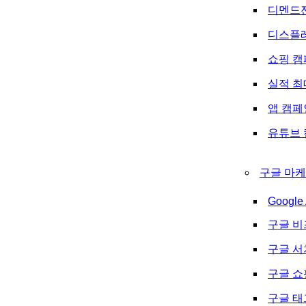
디멘드
디스플
쇼핑 캠
실적 최
앱 캠페
유튜브 
구글 마케
Google 
구글 비
구글 
구글 쇼
구글 