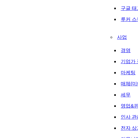
구글 
루커 
사업
경영
기업가 
마케팅
매체(미
세무
영업&
인사 관
전자 상