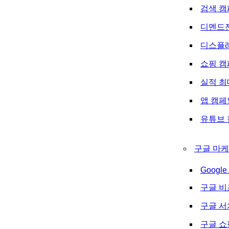
검색 캠
디멘드
디스플
쇼핑 캠
실적 최
앱 캠페
유튜브 
구글 마케
Google 
구글 비
구글 
구글 쇼