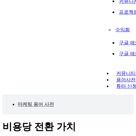
커뮤니
프로젝
수익화
구글 애
구글 
커뮤니티
용어사전
튜터 신
마케팅 용어 사전
비용당 전환 가치