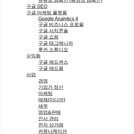
유튜브 캠페인 (동영상 캠페인)
구글 SEO
구글 마케팅 플랫폼
Google Analytics 4
구글 비즈니스 프로필
구글 서치콘솔
구글 쇼핑
구글 태그매니저
루커 스튜디오
수익화
구글 애드센스
구글 애드몹
사업
경영
기업가 정신
마케팅
매체(미디어)
세무
영업&판매
인사 관리
전자 상거래
커뮤니케이션