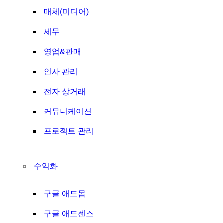
매체(미디어)
세무
영업&판매
인사 관리
전자 상거래
커뮤니케이션
프로젝트 관리
수익화
구글 애드몹
구글 애드센스