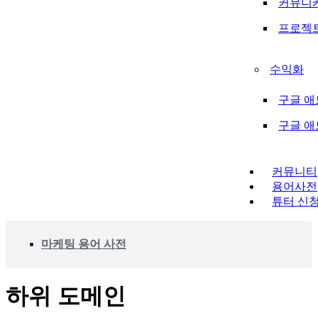
커뮤니
프로젝
수익화
구글 애
구글 
커뮤니티
용어사전
튜터 신
마케팅 용어 사전
하위 도메인