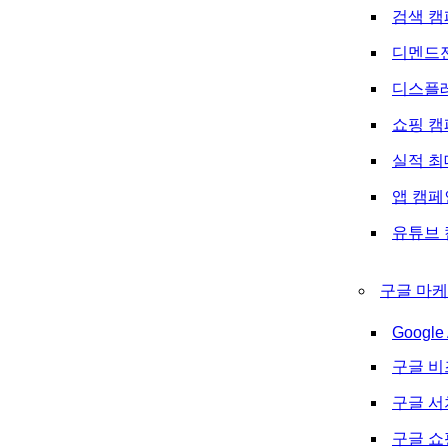
검색 캠
디멘드
디스플
쇼핑 캠
실적 최
앱 캠페
유튜브 
구글 마케
Google 
구글 비
구글 
구글 쇼