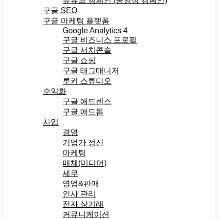
유튜브 캠페인 (동영상 캠페인)
구글 SEO
구글 마케팅 플랫폼
Google Analytics 4
구글 비즈니스 프로필
구글 서치콘솔
구글 쇼핑
구글 태그매니저
루커 스튜디오
수익화
구글 애드센스
구글 애드몹
사업
경영
기업가 정신
마케팅
매체(미디어)
세무
영업&판매
인사 관리
전자 상거래
커뮤니케이션