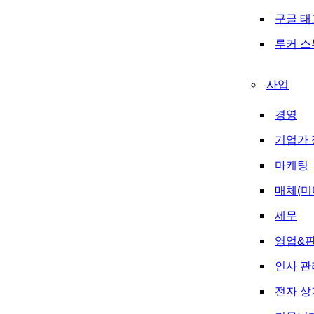
구글 
루커 
사업
경영
기업가 
마케팅
매체(미
세무
영업&
인사 관
전자 상