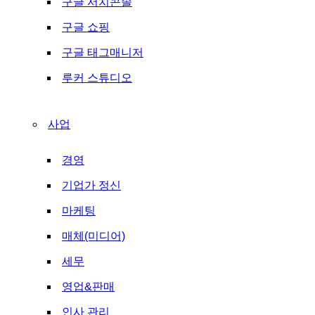
구글 서치콘솔
구글 쇼핑
구글 태그매니저
루커 스튜디오
사업
경영
기업가 정신
마케팅
매체(미디어)
세무
영업&판매
인사 관리