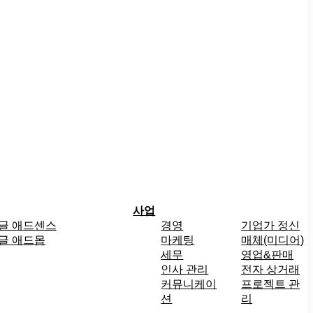
사업
글 애드센스
경영
기업가 정신
글 애드몹
마케팅
매체(미디어)
세무
영업&판매
인사 관리
전자 상거래
커뮤니케이
프로젝트 관
션
리