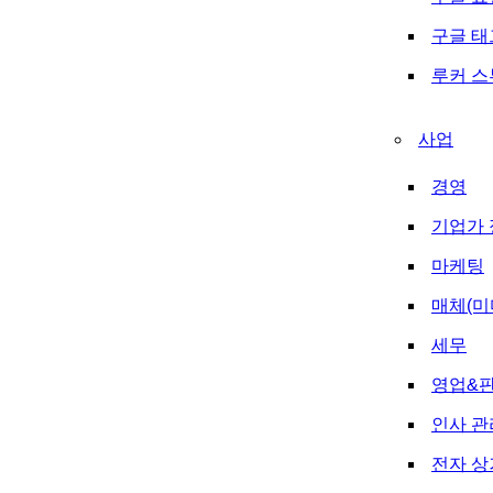
구글 
루커 
사업
경영
기업가 
마케팅
매체(미
세무
영업&
인사 관
전자 상