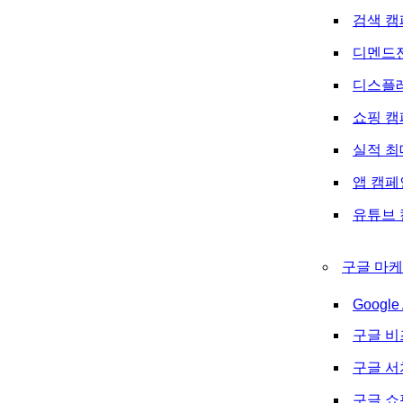
검색 캠
디멘드
디스플
쇼핑 캠
실적 최
앱 캠페
유튜브 
구글 마케
Google 
구글 비
구글 
구글 쇼