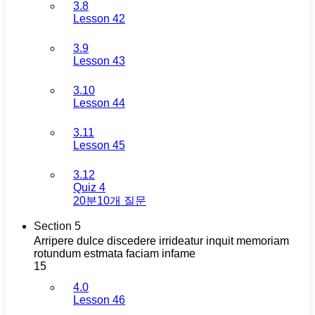
3.8
Lesson 42
3.9
Lesson 43
3.10
Lesson 44
3.11
Lesson 45
3.12
Quiz 4
20분
10개 질문
Section 5
Arripere dulce discedere irrideatur inquit memoriam
rotundum estmata faciam infame
15
4.0
Lesson 46