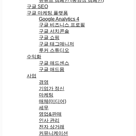
유튜브 캠페인 (동영상 캠페인)
구글 SEO
구글 마케팅 플랫폼
Google Analytics 4
구글 비즈니스 프로필
구글 서치콘솔
구글 쇼핑
구글 태그매니저
루커 스튜디오
수익화
구글 애드센스
구글 애드몹
사업
경영
기업가 정신
마케팅
매체(미디어)
세무
영업&판매
인사 관리
전자 상거래
커뮤니케이션