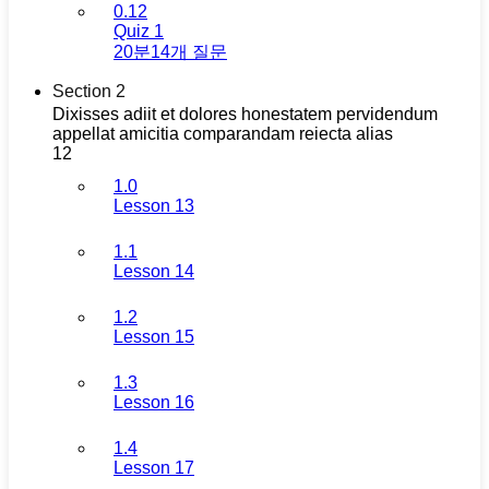
0.12
Quiz 1
20분
14개 질문
Section 2
Dixisses adiit et dolores honestatem pervidendum
appellat amicitia comparandam reiecta alias
12
1.0
Lesson 13
1.1
Lesson 14
1.2
Lesson 15
1.3
Lesson 16
1.4
Lesson 17