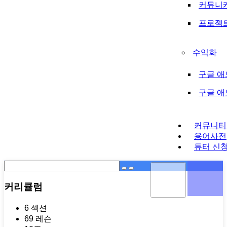
커뮤니
프로젝
수익화
구글 애
구글 
커뮤니티
용어사전
튜터 신
커리큘럼
6 섹션
69 레슨