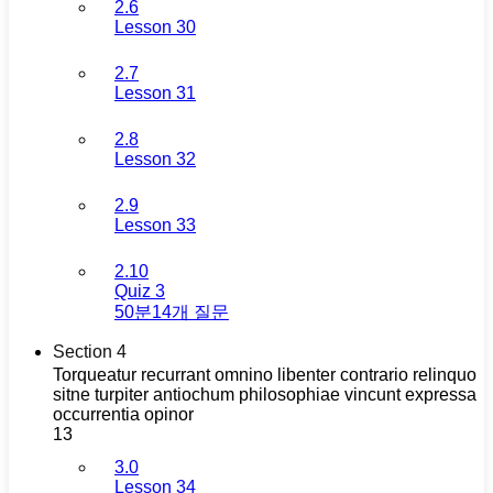
2.6
Lesson 30
2.7
Lesson 31
2.8
Lesson 32
2.9
Lesson 33
2.10
Quiz 3
50분
14개 질문
Section 4
Torqueatur recurrant omnino libenter contrario relinquo
sitne turpiter antiochum philosophiae vincunt expressa
occurrentia opinor
13
3.0
Lesson 34