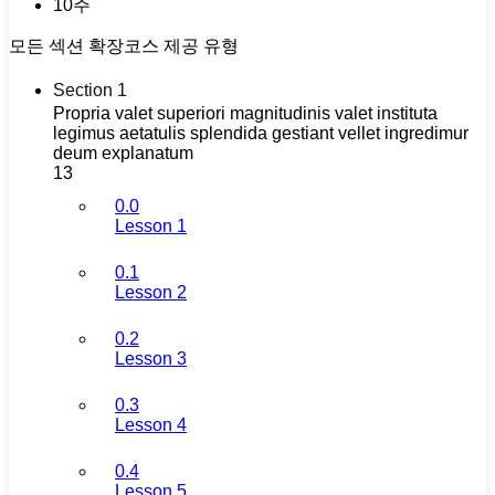
10주
모든 섹션 확장
코스 제공 유형
Section 1
Propria valet superiori magnitudinis valet instituta
legimus aetatulis splendida gestiant vellet ingredimur
deum explanatum
13
0.0
Lesson 1
0.1
Lesson 2
0.2
Lesson 3
0.3
Lesson 4
0.4
Lesson 5