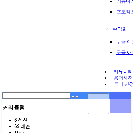
커뮤니
프로젝
수익화
구글 애
구글 
커뮤니티
용어사전
튜터 신
커리큘럼
6 섹션
69 레슨
10주