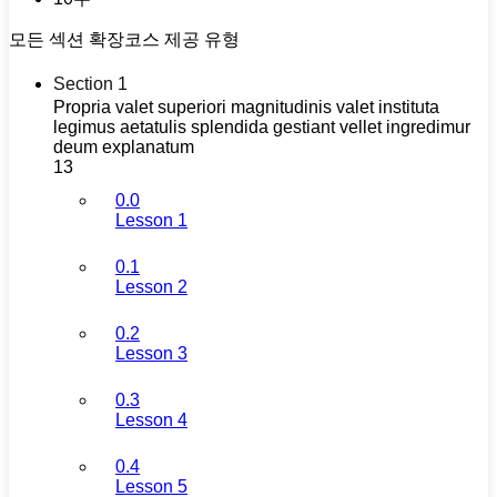
모든 섹션 확장
코스 제공 유형
Section 1
Propria valet superiori magnitudinis valet instituta
legimus aetatulis splendida gestiant vellet ingredimur
deum explanatum
13
0.0
Lesson 1
0.1
Lesson 2
0.2
Lesson 3
0.3
Lesson 4
0.4
Lesson 5