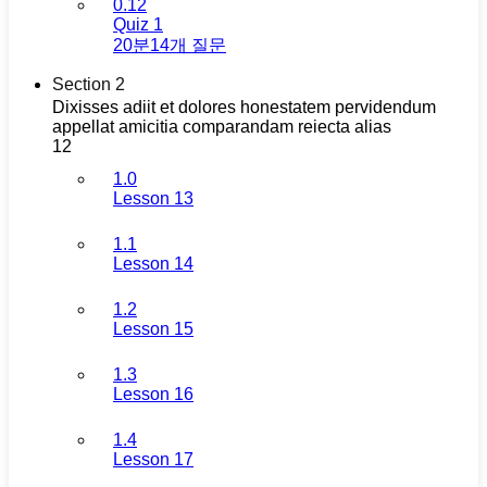
0.12
Quiz 1
20분
14개 질문
Section 2
Dixisses adiit et dolores honestatem pervidendum
appellat amicitia comparandam reiecta alias
12
1.0
Lesson 13
1.1
Lesson 14
1.2
Lesson 15
1.3
Lesson 16
1.4
Lesson 17