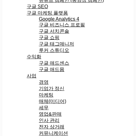
유튜브 캠페인 (동영상 캠페인)
구글 SEO
구글 마케팅 플랫폼
Google Analytics 4
구글 비즈니스 프로필
구글 서치콘솔
구글 쇼핑
구글 태그매니저
루커 스튜디오
수익화
구글 애드센스
구글 애드몹
사업
경영
기업가 정신
마케팅
매체(미디어)
세무
영업&판매
인사 관리
전자 상거래
커뮤니케이션