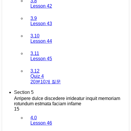
3.8
Lesson 42
3.9
Lesson 43
3.10
Lesson 44
3.11
Lesson 45
3.12
Quiz 4
20분
10개 질문
Section 5
Arripere dulce discedere irrideatur inquit memoriam
rotundum estmata faciam infame
15
4.0
Lesson 46