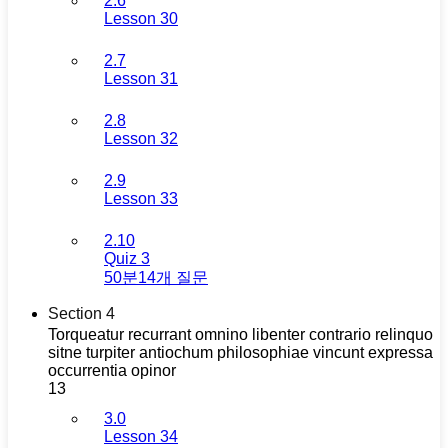
2.6
Lesson 30
2.7
Lesson 31
2.8
Lesson 32
2.9
Lesson 33
2.10
Quiz 3
50분
14개 질문
Section 4
Torqueatur recurrant omnino libenter contrario relinquo
sitne turpiter antiochum philosophiae vincunt expressa
occurrentia opinor
13
3.0
Lesson 34