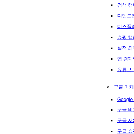
검색 캠
디멘드
디스플
쇼핑 캠
실적 최
앱 캠페
유튜브 
구글 마케
Google 
구글 비
구글 
구글 쇼