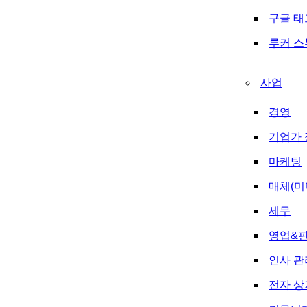
구글 
루커 
사업
경영
기업가 
마케팅
매체(미
세무
영업&
인사 관
전자 상