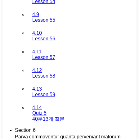
Lesson 54
4.9
Lesson 55
4.10
Lesson 56
4.11
Lesson 57
4.12
Lesson 58
4.13
Lesson 59
4.14
Quiz 5
40분
13개 질문
Section 6
Parva commoventur quanta perveniant malorum