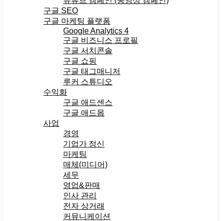
유튜브 캠페인 (동영상 캠페인)
구글 SEO
구글 마케팅 플랫폼
Google Analytics 4
구글 비즈니스 프로필
구글 서치콘솔
구글 쇼핑
구글 태그매니저
루커 스튜디오
수익화
구글 애드센스
구글 애드몹
사업
경영
기업가 정신
마케팅
매체(미디어)
세무
영업&판매
인사 관리
전자 상거래
커뮤니케이션