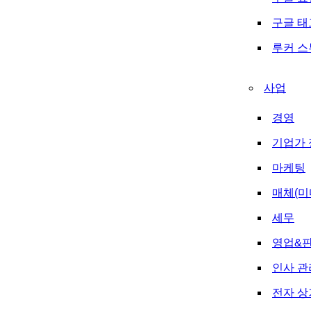
구글 
루커 
사업
경영
기업가 
마케팅
매체(미
세무
영업&
인사 관
전자 상