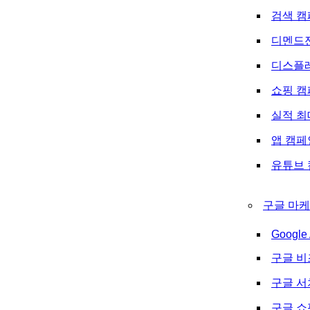
검색 캠
디멘드
디스플
쇼핑 캠
실적 최
앱 캠페
유튜브 
구글 마케
Google 
구글 비
구글 
구글 쇼