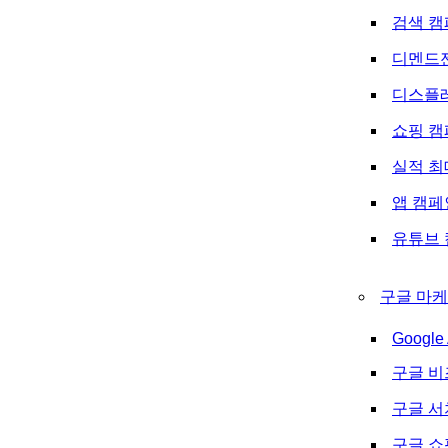
검색 캠
디멘드
디스플
쇼핑 캠
실적 최
앱 캠페
유튜브 
구글 마케
Google 
구글 비
구글 
구글 쇼