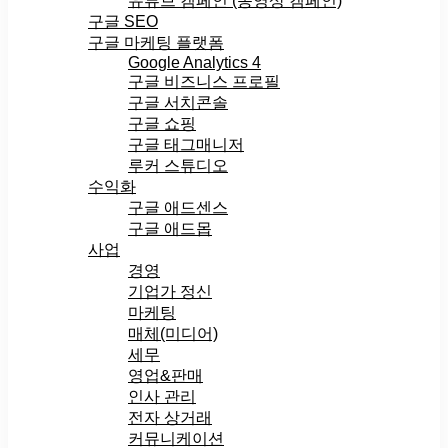
유튜브 캠페인 (동영상 캠페인)
구글 SEO
구글 마케팅 플랫폼
Google Analytics 4
구글 비즈니스 프로필
구글 서치콘솔
구글 쇼핑
구글 태그매니저
루커 스튜디오
수익화
구글 애드센스
구글 애드몹
사업
경영
기업가 정신
마케팅
매체(미디어)
세무
영업&판매
인사 관리
전자 상거래
커뮤니케이션