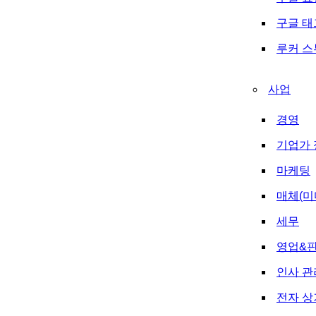
구글 
루커 
사업
경영
기업가 
마케팅
매체(미
세무
영업&
인사 관
전자 상