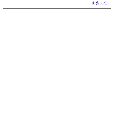
비밀번호
자동로그인
비밀번호 찾기
회원가입