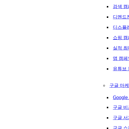
검색 캠
디멘드
디스플
쇼핑 캠
실적 최
앱 캠페
유튜브 
구글 마케
Google 
구글 비
구글 
구글 쇼