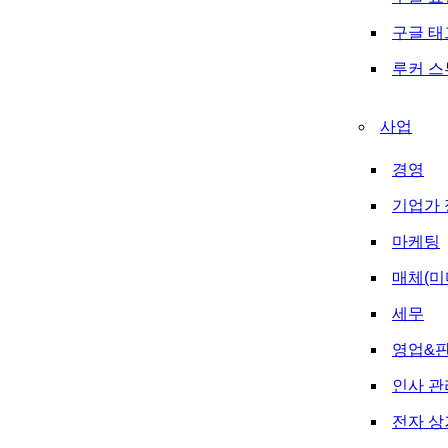
구글 
루커 
사업
경영
기업가 
마케팅
매체(미
세무
영업&
인사 관
전자 상