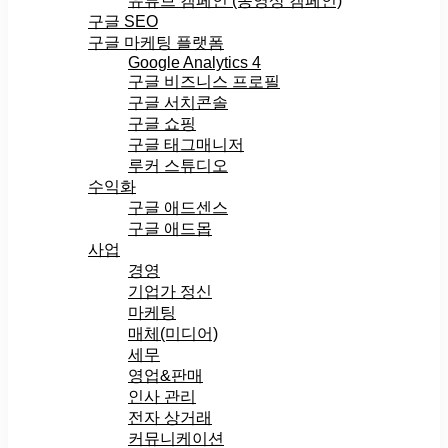
유튜브 캠페인 (동영상 캠페인)
구글 SEO
구글 마케팅 플랫폼
Google Analytics 4
구글 비즈니스 프로필
구글 서치콘솔
구글 쇼핑
구글 태그매니저
루커 스튜디오
수익화
구글 애드센스
구글 애드몹
사업
경영
기업가 정신
마케팅
매체(미디어)
세무
영업&판매
인사 관리
전자 상거래
커뮤니케이션