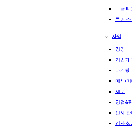
구글 
루커 
사업
경영
기업가 
마케팅
매체(미
세무
영업&
인사 관
전자 상