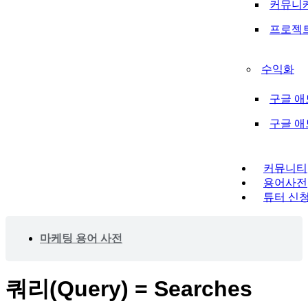
커뮤니
프로젝
수익화
구글 애
구글 
커뮤니티
용어사전
튜터 신
마케팅 용어 사전
쿼리(Query) = Searches