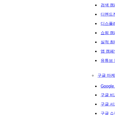
검색 캠
디멘드
디스플
쇼핑 캠
실적 최
앱 캠페
유튜브 
구글 마케
Google 
구글 비
구글 
구글 쇼