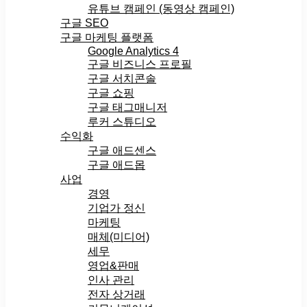
유튜브 캠페인 (동영상 캠페인)
구글 SEO
구글 마케팅 플랫폼
Google Analytics 4
구글 비즈니스 프로필
구글 서치콘솔
구글 쇼핑
구글 태그매니저
루커 스튜디오
수익화
구글 애드센스
구글 애드몹
사업
경영
기업가 정신
마케팅
매체(미디어)
세무
영업&판매
인사 관리
전자 상거래