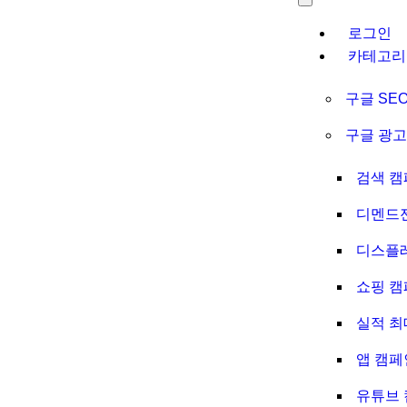
로그인
카테고리
구글 SE
구글 광고 (
검색 캠
디멘드
디스플
쇼핑 캠
실적 최
앱 캠페
유튜브 