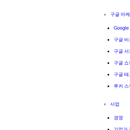
구글 마케
Google 
구글 비
구글 
구글 쇼
구글 
루커 
사업
경영
기업가 