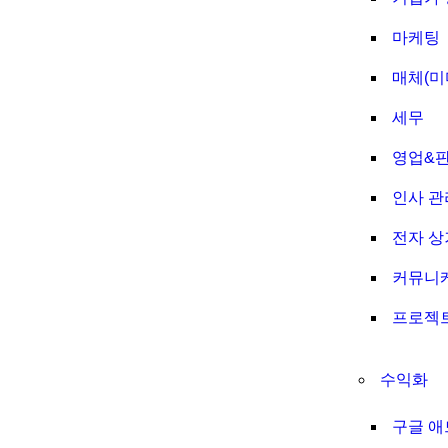
마케팅
매체(미
세무
영업&
인사 관
전자 상
커뮤니
프로젝
수익화
구글 애