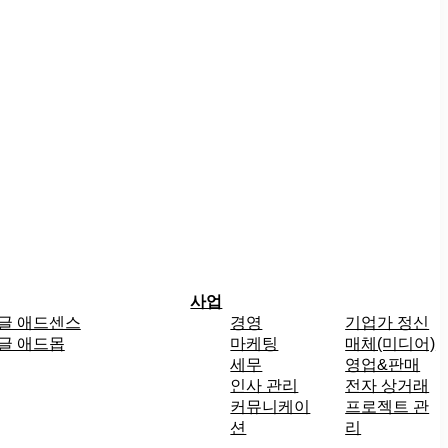
사업
글 애드센스
경영
기업가 정신
글 애드몹
마케팅
매체(미디어)
세무
영업&판매
인사 관리
전자 상거래
커뮤니케이
프로젝트 관
션
리